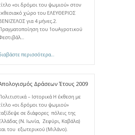
τίτλο «οι δρόμοι του ψωμιού» στον
εκθεσιακό χώρο του ΕΛΕΥΘΕΡΙΟΣ
ΒΕΝΙΖΕΛΟΣ για 4 μήνες.2.
Πραγματοποίηση του 1ουΑγροτικού
Φεστιβάλ…
διαβάστε περισσότερα…
Απολογισμός Δράσεων Έτους 2009
Πολιτιστικά – Ιστορικά Η έκθεση με
τίτλο «οι δρόμοι του ψωμιού»
ταξίδεψε σε διάφορες πόλεις της
Ελλάδας (Ν. Ιωνία, Ζεφύρι, Καβάλα)
και του εξωτερικού (Μιλάνο).