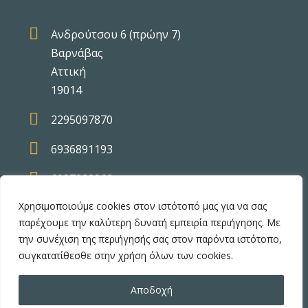

Ανδρούτσου 6 (πρώην 7)
Βαρνάβας
Αττική
19014

2295097870

6936891193

6937822962
Χρησιμοποιούμε cookies στον ιστότοπό μας για να σας
παρέχουμε την καλύτερη δυνατή εμπειρία περιήγησης. Με
την συνέχιση της περιήγησής σας στον παρόντα ιστότοπο,
συγκατατίθεσθε στην χρήση όλων των cookies.
Copyright 2026 levdm.gr | Built by
Αποδοχή
MyWebDeveloper