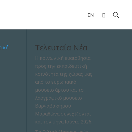
EN
Τελευταία Νέα
Η κοινωνική ευαισθησία
προς την εκπαιδευτική
κοινότητα της χώρας μας
από το ευρωπαϊκό
μουσείο άρτου και το
λαογραφικό μουσείο
Βαρνάβα δήμου
Μαραθώνα συνεχίζονται
και τον μήνα Ιούνιο 2026.