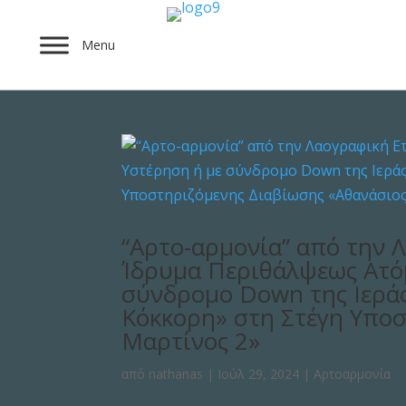
Menu
“Αρτο-αρμονία” από την 
Ίδρυμα Περιθάλψεως Ατό
σύνδρομο Down της Ιερά
Κόκκορη» στη Στέγη Υπο
Μαρτίνος 2»
από
nathanas
|
Ιούλ 29, 2024
|
Αρτοαρμονία