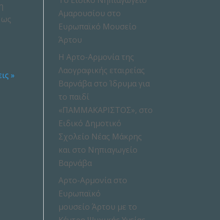
Το Ειδικό Νηπιαγωγείο
η
Αμαρουσίου στο
 ως
Ευρωπαϊκό Μουσείο
Άρτου
Η Αρτο-Αρμονία της
Λαογραφικής εταιρείας
ις »
Βαρνάβα στο Ίδρυμα για
το παιδί
«ΠΑΜΜΑΚΑΡΙΣΤΟΣ», στο
Ειδικό Δημοτικό
Σχολείο Νέας Μάκρης
και στο Νηπιαγωγείο
Βαρνάβα
Αρτο-Αρμονία στο
Ευρωπαϊκό
μουσείο Άρτου με το