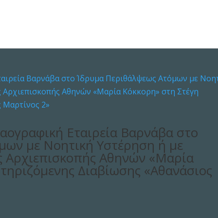
Λαογραφική Εταιρεία Βαρνάβα στο
μων με Νοητική Υστέρηση ή με
ς Αρχιεπισκοπής Αθηνών «Μαρία
στηριζόμενης Διαβίωσης «Αθανάσιος