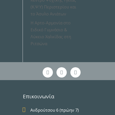
Κέντρο Ψυχικής Υγείας
(Κ.Ψ.Υ) Περιστερίου και
το Άσυλο Ανιάτων
Η Αρτο-Αρμονία στο
Ειδικό Γυμνάσιο &
Λύκειο Χαλκίδας στη
Ριτσώνα
Επικοινωνία

Ανδρούτσου 6 (πρώην 7)